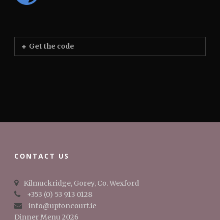
Get the code
CONTACT US
Kilmuckridge, Gorey, Co. Wexford
+353 (0) 53 913 0128
info@uptoncourt.ie
Dinner Menu 2026