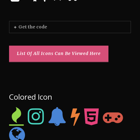
Get the code
List Of All Icons Can Be Viewed Here
Colored Icon